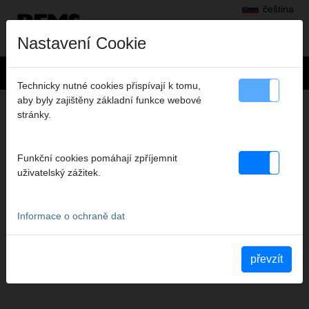
čeština
Nastavení Cookie
Technicky nutné cookies přispívají k tomu,
aby byly zajištěny základní funkce webové
+
Výrobky
>
Čištění trubek a kanálů
>
REMS Cobra 22/32 Příslušenství
stránky.
> Upínací čelist 16, bal. 2 ks
UPÍNACÍ ČELIST 16, BAL. 2 KS
Funkční cookies pomáhají zpříjemnit
Obj.č. 174101
uživatelský zážitek.
Spannbacke 16, 2er-Pack, für Cobra 32
Informace o ochraně dat
Katalogauszüge
Oddíl katalogu REMS Cobra 22/32 Příslušenství
(PDF)
převzít
Oddíl katalogu REMS Cobra 22/32
(PDF)
Oddíl katalogu REMS Cobra 32
(PDF)