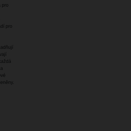
 pro
.
e
dí pro
nadňují
vají
 každá
 a
ové
ceněny.