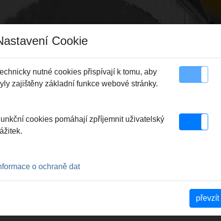
Nastavení Cookie
echnicky nutné cookies přispívají k tomu, aby
yly zajištěny základní funkce webové stránky.
 plochy stránky
Kontakt
unkční cookies pomáhají zpříjemnit uživatelský
roba – Garant kvalitních výrobků REMS.
|
Spolehlivé kalení pro
ážitek.
r odborného obchodu
|
REMS – silná pozice na trhu díky důsledn
deje.
|
REMS - všude na místě
110 LET UDÁVÁ SMĚR V OBLA
nformace o ochraně dat
 A NÁSTROJŮ. POKROK JE 
převzít