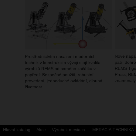
Nové nápa
Prostřednictvím nasazení moderních
patří dohr
technik v konstrukci a vývoji stojí kvalita
REMS Tige
výrobků REMS od samého začátku v
Press, REM
popředí: Bezpečné použití, robustní
znamenaly 
provedení, jednoduché ovládání, dlouhá
životnost.
Hlavní katalog
Akce
Výrobok mesiaca
MERACIA TECHNIKA