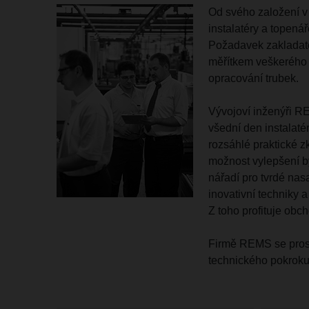
Od svého založení v
instalatéry a topenář
Požadavek zakladatel
měřítkem veškerého 
opracování trubek.
Vývojoví inženýři R
všední den instalaté
rozsáhlé praktické z
možnost vylepšení by
nářadí pro tvrdé na
inovativní techniky 
Z toho profituje obch
Firmě REMS se prostř
technického pokroku