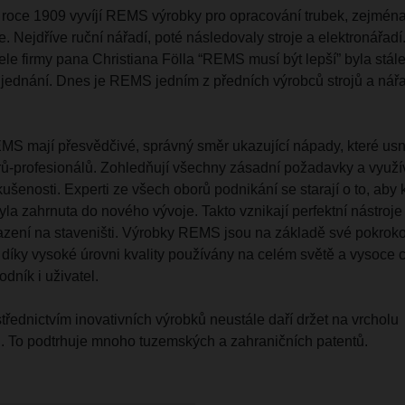
 roce 1909 vyvíjí REMS výrobky pro opracování trubek, zejména
e. Nejdříve ruční nářadí, poté následovaly stroje a elektronářadí
e firmy pana Christiana Fölla “REMS musí být lepší” byla stál
jednání. Dnes je REMS jedním z předních výrobců strojů a nářa
EMS mají přesvědčivé, správný směr ukazující nápady, které us
rů-profesionálů. Zohledňují všechny zásadní požadavky a využí
kušenosti. Experti ze všech oborů podnikání se starají o to, aby
la zahrnuta do nového vývoje. Takto vznikají perfektní nástroje
sazení na staveništi. Výrobky REMS jsou na základě své pokrok
a díky vysoké úrovni kvality používány na celém světě a vysoce 
odník i uživatel.
ednictvím inovativních výrobků neustále daří držet na vrcholu
. To podtrhuje mnoho tuzemských a zahraničních patentů.