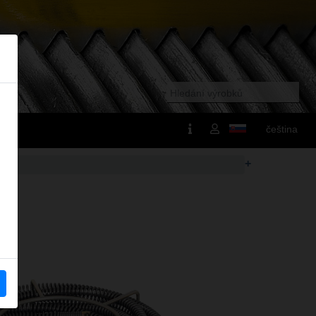
čeština
+