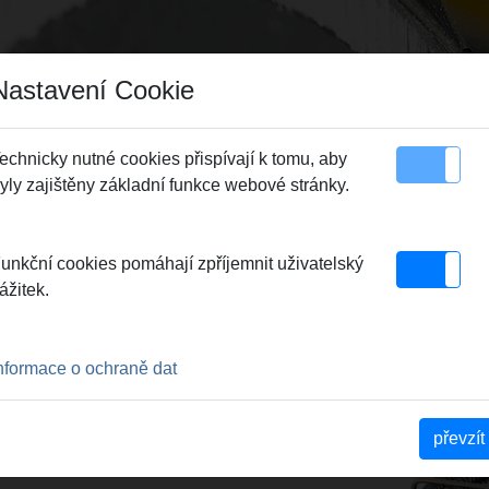
Nastavení Cookie
echnicky nutné cookies přispívají k tomu, aby
yly zajištěny základní funkce webové stránky.
 plochy stránky
Kontakt
ušenství
> Spirála k čištění trubek
unkční cookies pomáhají zpříjemnit uživatelský
ážitek.
RUBEK
5 KS
nformace o ochraně dat
für REMS Cobra 22
převzít