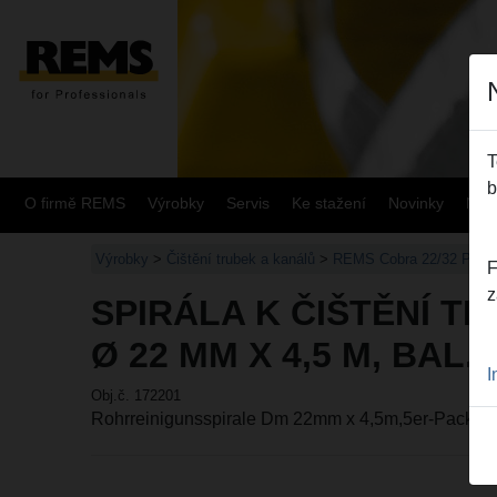
T
b
O firmě REMS
Výrobky
Servis
Ke stažení
Novinky
Mapa
Výrobky
>
Čištění trubek a kanálů
>
REMS Cobra 22/32 Přísl
F
z
SPIRÁLA K ČIŠTĚNÍ T
Ø 22 MM X 4,5 M, BAL. 
I
Obj.č. 172201
Rohrreinigunsspirale Dm 22mm x 4,5m,5er-Pack, 