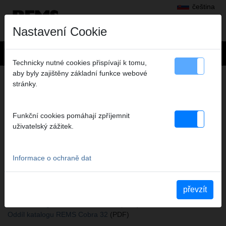
čeština
Nastavení Cookie
Technicky nutné cookies přispívají k tomu,
aby byly zajištěny základní funkce webové
+
Výrobky
>
Čištění trubek a kanálů
>
REMS Cobra 22/32 Příslušenství
stránky.
> Křížový lopatkový vrták
KŘÍŽOVÝ LOPATKOVÝ VRTÁK
Funkční cookies pomáhají zpříjemnit
16/25
uživatelský zážitek.
Obj.č. 171290
Kreuzblattbohrer 16/25 gezahnt, für REMS Cobra 22
Informace o ochraně dat
Katalogauszüge
převzít
Oddíl katalogu REMS Cobra 22/32 Příslušenství
(PDF)
Oddíl katalogu REMS Cobra 22/32
(PDF)
Oddíl katalogu REMS Cobra 32
(PDF)