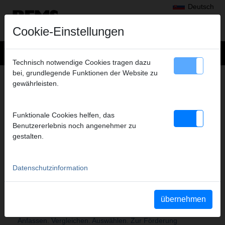
Deutsch
Cookie-Einstellungen
Technisch notwendige Cookies tragen dazu
bei, grundlegende Funktionen der Website zu
SITEMAP
gewährleisten.
ÜBER REMS
Funktionale Cookies helfen, das
Überblick
Benutzererlebnis noch angenehmer zu
REMS – Fortschritt ist unser Antrieb
gestalten.
Die hochmoderne Produktion – Garant für die
REMS Qualitätsprodukte.
Zuverlässiges Härten für höchste Qualität
Datenschutzinformation
REMS – for professionals. Exzellenter Service.
Überall vor Ort.
REMS - Partner des Fachhandels
übernehmen
REMS – Marktstärke durch konsequente Produkt-
und Vertriebspolitik.
Anfassen. Vergleichen. Auswählen. Zur Förderung