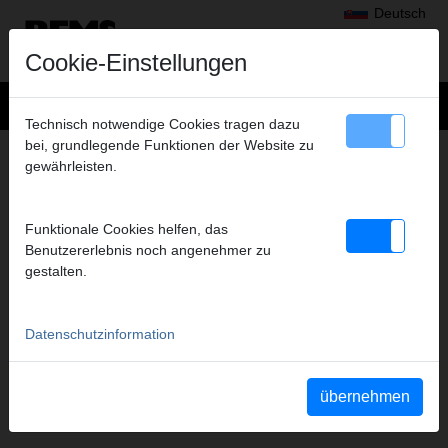
Deutsch
Cookie-Einstellungen
Technisch notwendige Cookies tragen dazu
bei, grundlegende Funktionen der Website zu
NIEDERLASSUNGEN
gewährleisten.
Funktionale Cookies helfen, das
ČESKÁ REPUBLIKA
Benutzererlebnis noch angenehmer zu
gestalten.
REMS Česká republika s.r.o.
Nádražní 271
Datenschutzinformation
CZ 253 01 Hostivice
Telefon
+420 220 982 880
Telefax
+420 220 982 883
übernehmen
cze@rems.de