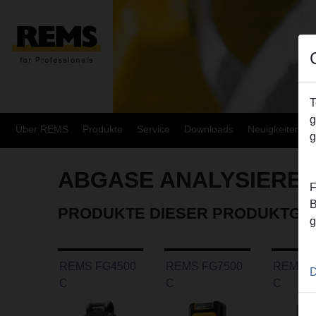
T
g
Über REMS
Produkte
Service
Downloads
Neuigkeiten
g
ABGASE ANALYSIERE
F
B
PRODUKTE DIESER PRODUKTGR
g
REMS FG4500
REMS FG7500
REMS F
D
C
C
C